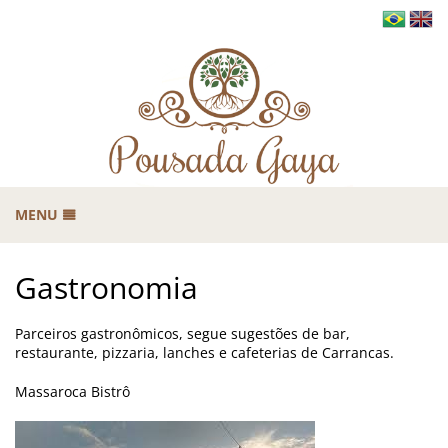
MENU
HOME
Gastronomia
A POUSADA
B
CARRANCAS
Parceiros gastronômicos, segue sugestões de bar,
restaurante, pizzaria, lanches e cafeterias de Carrancas.
GASTRONOMIA
ROTEIROS
Massaroca Bistrô
B
RESERVAS
B